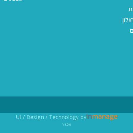
ם
לון
ם
UI / Design / Technology by
v1.0.0