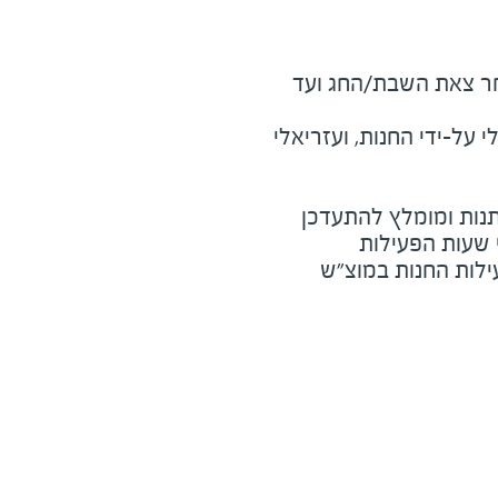
מוצ"ש ומוצאי חג - שעה לאחר צאת השבת/החג ועד 
על-ידי החנות, ועזריאלי
נות ומומלץ להתעדכן
י שעות הפעילות
ילות החנות במוצ"ש