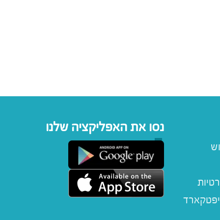
נסו את האפליקציה שלנו
וש
רטיות
יפטקארד