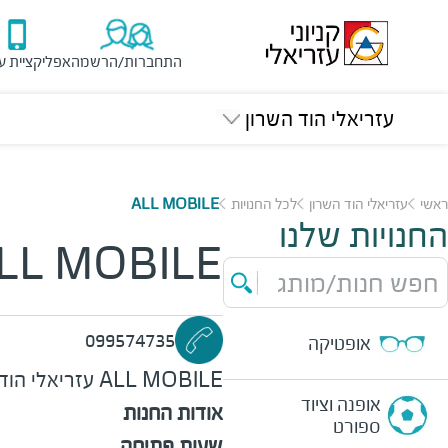
התחברות/הרשמה
אפליקציית ע
עזריאלי הוד השרון
ראשי
עזריאלי הוד השרון
לכל החנויות
ALL MOBILE
החנויות שלנו
LL MOBILE
חפש חנות/מותג
099574735
אופטיקה
ALL MOBILE
עזריאלי הוד
אופנה וציוד
אודות החנות
ספורט
שעות פתיחה