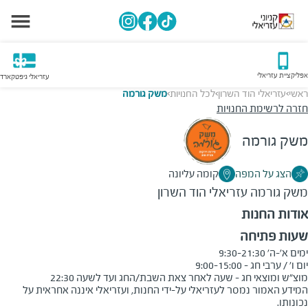
אפליקציית עזריאלי
עזריאלי גיפטקארד
ראשי
עזריאלי הוד השרון
לכל החנויות
משק גורמה
>
>
>
חזרה לרשימת החנויות
משק גורמה
הצג על המפה
קומה עליונה
משק גורמה
עזריאלי הוד השרון
אודות החנות
שעות פתיחה
מוצ"ש ומוצאי חג - שעה לאחר צאת השבת/החג ועד לשעה 22:30
המידע האמור נמסר לעזריאלי על-ידי החנות, ועזריאלי איננה אחראית על