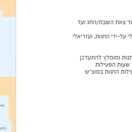
מוצ"ש ומוצאי חג - שעה לאחר צאת השבת/החג ועד 
על-ידי החנות, ועזריאלי
נות ומומלץ להתעדכן
י שעות הפעילות
ילות החנות במוצ"ש