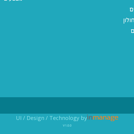
ם
לון
ם
UI / Design / Technology by
v1.0.0