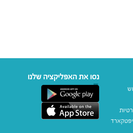
נסו את האפליקציה שלנו
וש
רטיות
יפטקארד