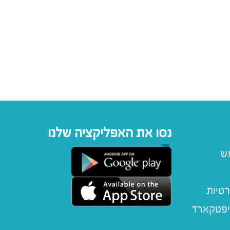
נסו את האפליקציה שלנו
וש
רטיות
יפטקארד