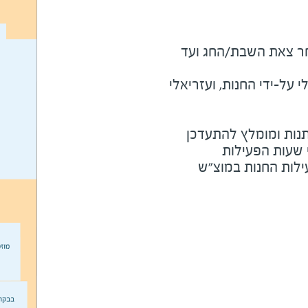
מוצ"ש ומוצאי חג - שעה לאחר צאת השבת/החג ועד 
על-ידי החנות, ועזריאלי
נות ומומלץ להתעדכן
י שעות הפעילות
ילות החנות במוצ"ש