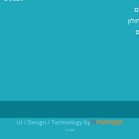
ם
לון
ם
UI / Design / Technology by
v1.0.0