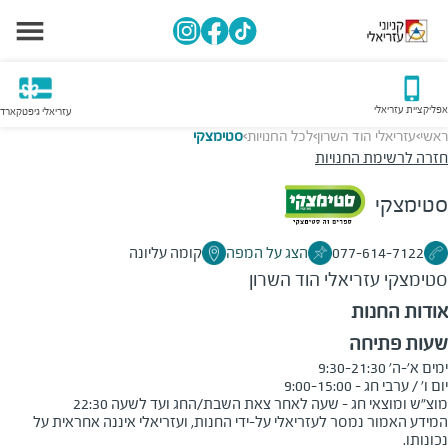
אפליקציית עזריאלי
עזריאלי גיפטקארד
ראשי
עזריאלי הוד השרון
לכל החנויות
סטימצקי
>
>
>
חזרה לרשימת החנויות
סטימצקי
077-614-7122
הצג על המפה
קומה עליונה
סטימצקי
עזריאלי הוד השרון
אודות החנות
שעות פתיחה
מוצ"ש ומוצאי חג - שעה לאחר צאת השבת/החג ועד לשעה 22:30
המידע האמור נמסר לעזריאלי על-ידי החנות, ועזריאלי איננה אחראית על