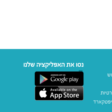
נסו את האפליקציה שלנו
וש
רטיות
יפטקארד