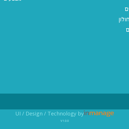
ם
לון
ם
UI / Design / Technology by
v1.0.0