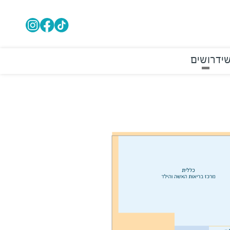
י
דרושים