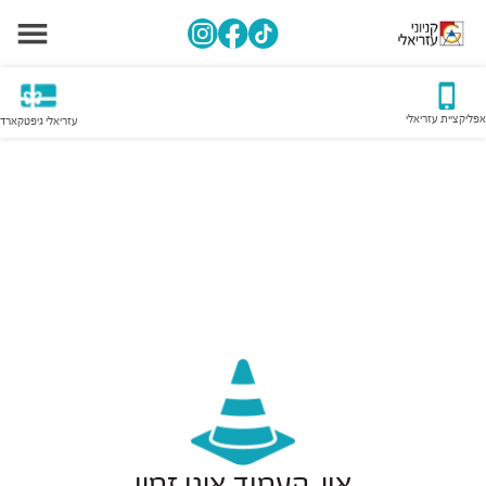
אפליקציית עזריאלי
עזריאלי גיפטקארד
אוי, העמוד אינו זמין