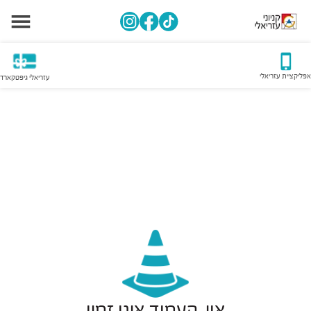
אפליקציית עזריאלי
עזריאלי גיפטקארד
אוי, העמוד אינו זמין