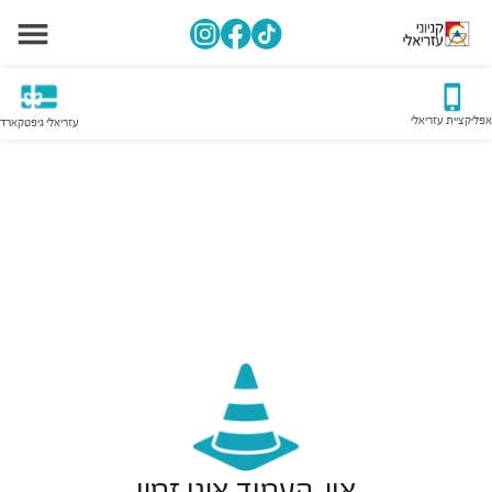
אפליקציית עזריאלי
עזריאלי גיפטקארד
אוי, העמוד אינו זמין