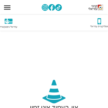
אפליקציית עזריאלי
עזריאלי גיפטקארד
אוי, העמוד אינו זמין