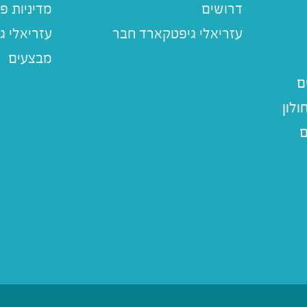
דרושים
מדיניות פ
עזריאלי ג
מבצעים
ם
לון
ם