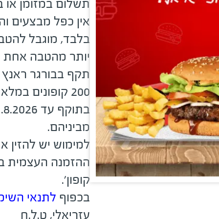
תשלום במזומן או 
אין כפל מבצעים ו
בלבד, מוגבל להטב
יותר מהטבה אחת ב
תקף בבורגר ראנץ ב
200 קופונים במלאי
מביניהם.
​למימוש יש להזין 
ההזמנה העצמית בס
קופון'.
בכפוף
לתנאי השימ
עזריאלי, ט.ל.ח