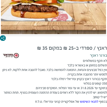
ראנץ / ספרדי ב-25 ₪ במקום 35 ₪
בורגר ראנץ'
לא תקף במשלוחים
תשלום במזומן או באשראי בלבד
אין כפל מבצעים והנחות, התמונה להמחשה בלבד, מוגבל להטבה אחת ללקוח, לא ניתן
לממש יותר מהטבה אחת בקנייה.
תקף בבורגר ראנץ בקניון עזריאלי רמלה בלבד
350 קופונים במלאי
בתוקף עד 31.8.2026 או עד גמר המלאי, המוקדם מביניהם.
​למימוש, יש להזין את הקוד ללא רווחים בעמדת ההזמנה העצמית בסניף, תחת כפתור
'יש לי קופון'.
בכפוף
לתנאי השימוש
של אפליקציית קניוני עזריאלי, ט.ל.ח