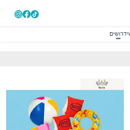
י
דרושים