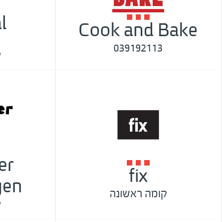
l
Cook and Bake
039192113
ק
er
fix
gen
קומה ראשונה
ק