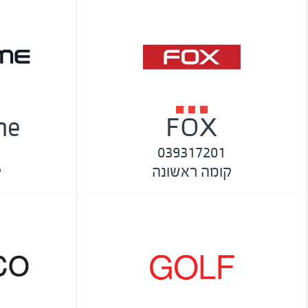
me
FOX
039317201
קומה ראשונה
ק