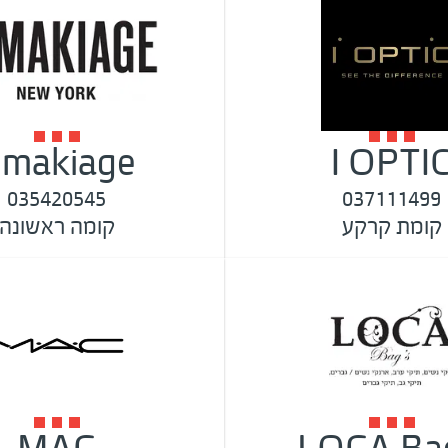
l.makiage
I OPTI
035420545
037111499
קומת קרקע
קומה ראשונה