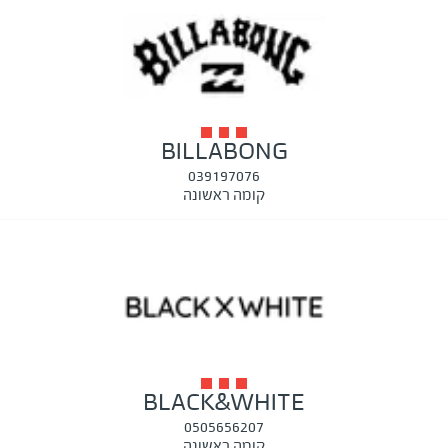
BILLABONG
039197076
קומה ראשונה
BLACK&WHITE
0505656207
קומה ראשונה