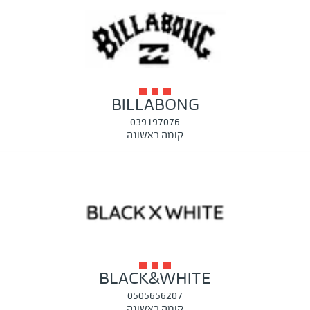
BILLABONG
039197076
קומה ראשונה
BLACK&WHITE
0505656207
קומה ראשונה