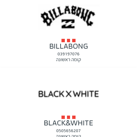
BILLABONG
039197076
קומה ראשונה
BLACK&WHITE
0505656207
קומה ראשונה