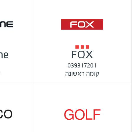
me
FOX
039317201
קומה ראשונה
ק