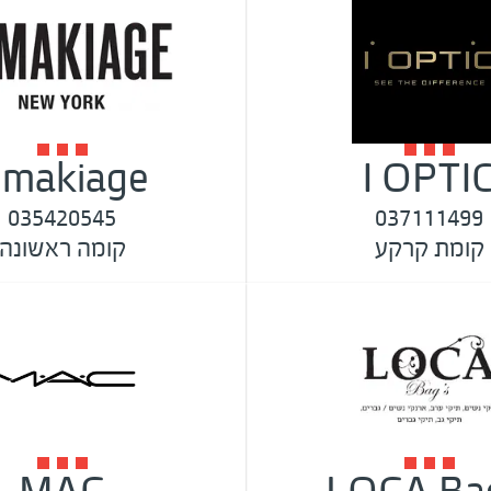
l.makiage
I OPTI
035420545
037111499
קומת קרקע
קומה ראשונה