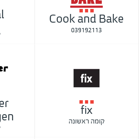
l
Cook and Bake
039192113
ק
er
fix
gen
קומה ראשונה
ק