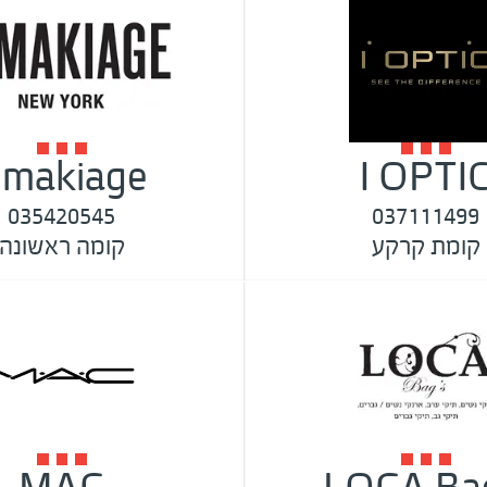
l.makiage
I OPTI
035420545
037111499
קומת קרקע
קומה ראשונה