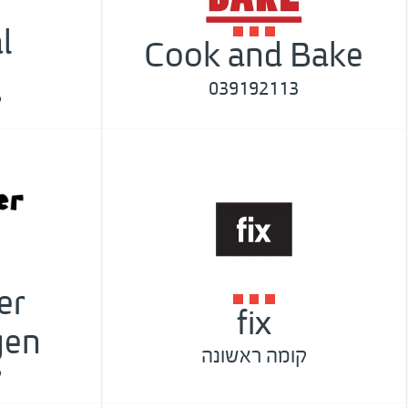
l
Cook and Bake
039192113
ק
er
fix
gen
קומה ראשונה
ק