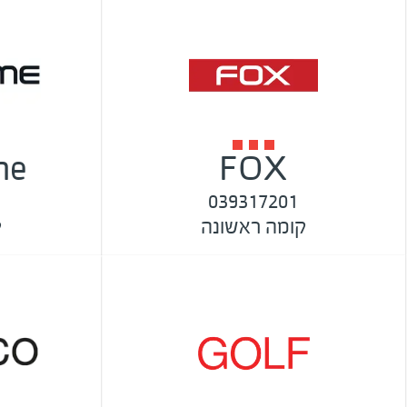
me
FOX
039317201
קומה ראשונה
ק