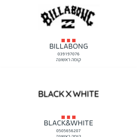
BILLABONG
039197076
קומה ראשונה
BLACK&WHITE
0505656207
קומה ראשונה