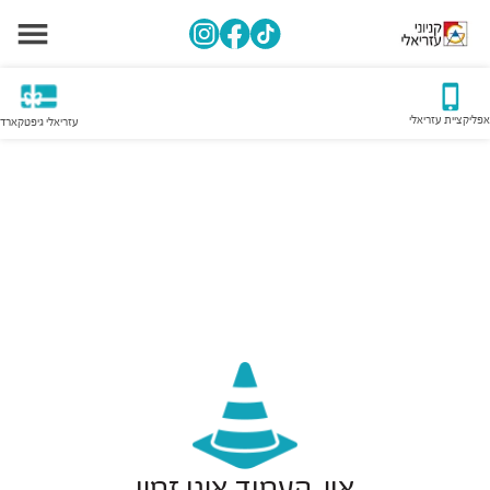
אפליקציית עזריאלי
עזריאלי גיפטקארד
אוי, העמוד אינו זמין