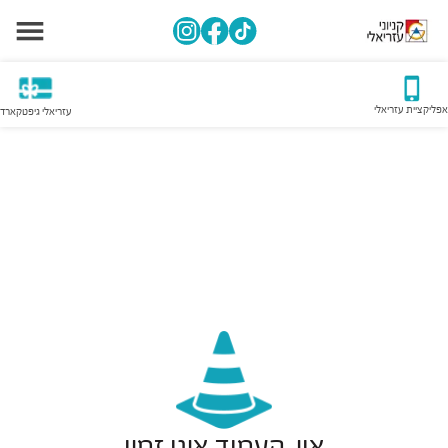
אפליקציית עזריאלי
עזריאלי גיפטקארד
אוי, העמוד אינו זמין