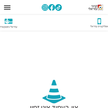
אפליקציית עזריאלי
עזריאלי גיפטקארד
אוי, העמוד אינו זמין