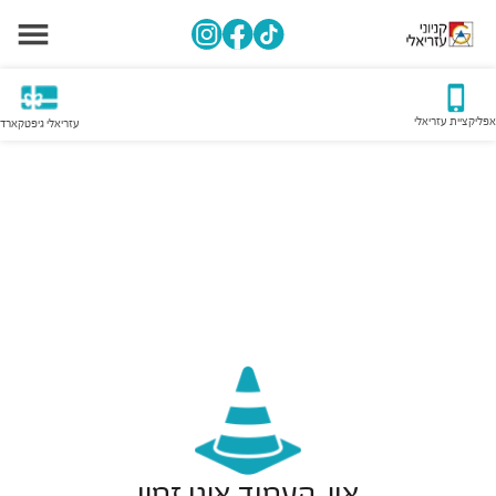
אפליקציית עזריאלי
עזריאלי גיפטקארד
אוי, העמוד אינו זמין