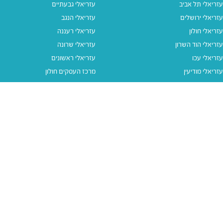
עזריאלי תל אביב
עזריאלי גבעתיים
עזריאלי ירושלים
עזריאלי הנגב
עזריאלי חולון
עזריאלי רעננה
עזריאלי הוד השרון
עזריאלי שרונה
עזריאלי עכו
עזריאלי ראשונים
עזריאלי מודיעין
מרכז העסקים חולון
עזריאלי אאוטלט הרצליה
עזריאלי מול הים
עזריאלי חיפה
עזריאלי טאון
עזריאלי אאוטלט אור יהודה
קישורים נוספים
תנאי שימוש
יצירת קשר
נגישות
קבוצת עזריאלי
מדיניות פרטיות
דרושים
עזריאלי גיפטקארד
עזריאלי גיפטקארד חבר‎
מבצעים
נסו את האפליקציה שלנו