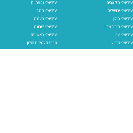
עזריאלי תל אביב
עזריאלי גבעתיים
עזריאלי ירושלים
עזריאלי הנגב
עזריאלי חולון
עזריאלי רעננה
עזריאלי הוד השרון
עזריאלי שרונה
עזריאלי עכו
עזריאלי ראשונים
עזריאלי מודיעין
מרכז העסקים חולון
עזריאלי אאוטלט הרצליה
עזריאלי מול הים
עזריאלי חיפה
עזריאלי טאון
עזריאלי אאוטלט אור יהודה
קישורים נוספים
תנאי שימוש
יצירת קשר
נגישות
קבוצת עזריאלי
מדיניות פרטיות
דרושים
עזריאלי גיפטקארד
עזריאלי גיפטקארד חבר‎
מבצעים
נסו את האפליקציה שלנו