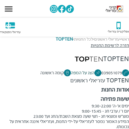
אפליקציית עזריאלי
עזריאלי גיפטקארד
ראשי
עזריאלי ראשונים
לכל החנויות
TOPTEN
>
>
>
חזרה לרשימת החנויות
TOPTEN
039051079
הצג על המפה
קומה ראשונה
TOPTEN
עזריאלי ראשונים
אודות החנות
שעות פתיחה
מוצ"ש ומוצאי חג - חצי שעה מצאת השבת/החג ועד 23:00
המידע האמור נמסר לעזריאלי על-ידי החנות, ועזריאלי איננה אחראית על