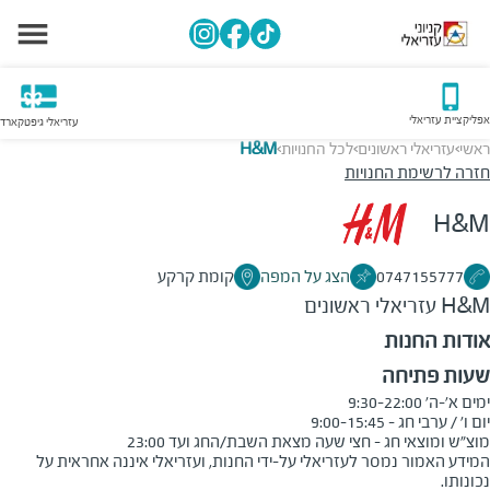
אפליקציית עזריאלי
עזריאלי גיפטקארד
ראשי
עזריאלי ראשונים
לכל החנויות
H&M
>
>
>
חזרה לרשימת החנויות
H&M
0747155777
הצג על המפה
קומת קרקע
H&M
עזריאלי ראשונים
אודות החנות
שעות פתיחה
מוצ"ש ומוצאי חג - חצי שעה מצאת השבת/החג ועד 23:00
המידע האמור נמסר לעזריאלי על-ידי החנות, ועזריאלי איננה אחראית על