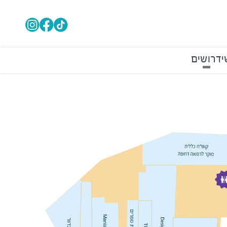
י
דרושים