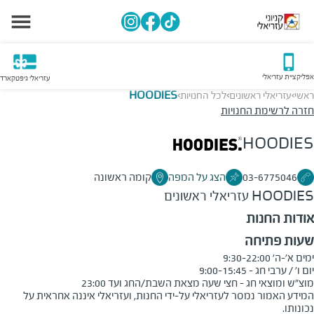
אפליקציית עזריאלי
עזריאלי גיפטקארד
ראשי
עזריאלי ראשונים
לכל החנויות
HOODIES
>
>
>
חזרה לרשימת החנויות
HOODIES
03-6775046
הצג על המפה
קומה ראשונה
HOODIES
עזריאלי ראשונים
אודות החנות
שעות פתיחה
מוצ"ש ומוצאי חג - חצי שעה מצאת השבת/החג ועד 23:00
המידע האמור נמסר לעזריאלי על-ידי החנות, ועזריאלי איננה אחראית על