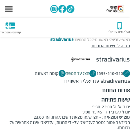
אפליקציית עזריאלי
עזריאלי גיפטקארד
ראשי
עזריאלי ראשונים
לכל החנויות
stradivarius
>
>
>
חזרה לרשימת החנויות
stradivarius
1599-510-510
הצג על המפה
קומה ראשונה
stradivarius
עזריאלי ראשונים
אודות החנות
שעות פתיחה
מוצ"ש ומוצאי חג - חצי שעה מצאת השבת/החג ועד 23:00
המידע האמור נמסר לעזריאלי על-ידי החנות, ועזריאלי איננה אחראית על