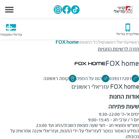
אפליקציית עזריאלי
עזריאלי גיפטקארד
ראשי
עזריאלי ראשונים
לכל החנויות
FOX home
>
>
>
חזרה לרשימת החנויות
FOX home
039317201
הצג על המפה
קומה ראשונה
FOX home
עזריאלי ראשונים
אודות החנות
שעות פתיחה
מוצ"ש ומוצאי חג - חצי שעה מצאת השבת/החג ועד 23:00
המידע האמור נמסר לעזריאלי על-ידי החנות, ועזריאלי איננה אחראית על