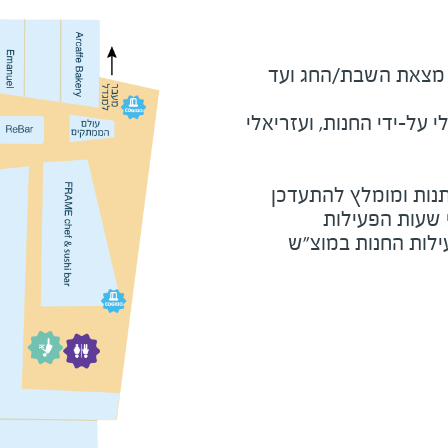
מוצ"ש ומוצאי חג - חצי שעה מצאת השבת/החג ועד 
על-ידי החנות, ועזריאלי
נות ומומלץ להתעדכן
י שעות הפעילות
ילות החנות במוצ"ש