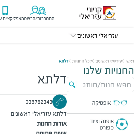
התחברות/הרשמה
אפליקציית ע
עזריאלי ראשונים
ראשי
עזריאלי ראשונים
לכל החנויות
דלתא
החנויות שלנו
דלתא
חפש חנות/מותג
036782343
אופטיקה
דלתא
עזריאלי ראשונים
אופנה וציוד
אודות החנות
ספורט
שעות פתיחה