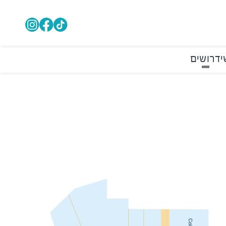
י
דרושים