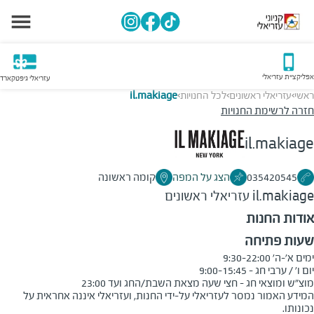
אפליקציית עזריאלי
עזריאלי גיפטקארד
ראשי
עזריאלי ראשונים
לכל החנויות
il.makiage
>
>
>
חזרה לרשימת החנויות
il.makiage
035420545
הצג על המפה
קומה ראשונה
il.makiage
עזריאלי ראשונים
אודות החנות
שעות פתיחה
מוצ"ש ומוצאי חג - חצי שעה מצאת השבת/החג ועד 23:00
המידע האמור נמסר לעזריאלי על-ידי החנות, ועזריאלי איננה אחראית על