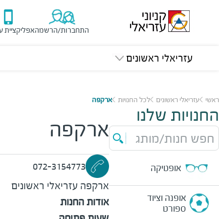
התחברות/הרשמה
אפליקציית ע
עזריאלי ראשונים
ראשי
עזריאלי ראשונים
לכל החנויות
ארקפה
החנויות שלנו
ארקפה
חפש חנות/מותג
072-3154773
אופטיקה
ארקפה
עזריאלי ראשונים
אופנה וציוד
אודות החנות
ספורט
שעות פתיחה