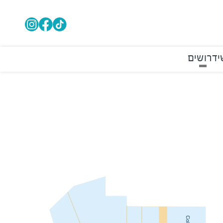
י
דרושים