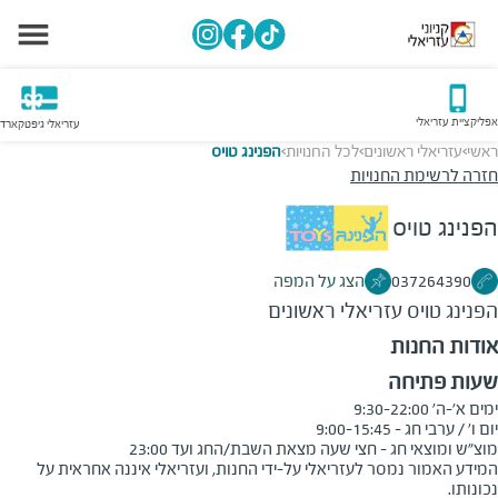
אפליקציית עזריאלי
עזריאלי גיפטקארד
ראשי
עזריאלי ראשונים
לכל החנויות
הפנינג טויס
>
>
>
חזרה לרשימת החנויות
הפנינג טויס
037264390
הצג על המפה
הפנינג טויס
עזריאלי ראשונים
אודות החנות
שעות פתיחה
מוצ"ש ומוצאי חג - חצי שעה מצאת השבת/החג ועד 23:00
המידע האמור נמסר לעזריאלי על-ידי החנות, ועזריאלי איננה אחראית על