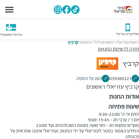
אפליקציית עזריאלי
עזריאלי גיפטקארד
ראשי
עזריאלי ראשונים
לכל החנויות
קרביץ
>
>
>
חזרה לרשימת החנויות
קרביץ
039380321
הצג על המפה
קרביץ
עזריאלי ראשונים
אודות החנות
שעות פתיחה
מוצ"ש ומוצאי חג - חצי שעה מצאת השבת/החג ועד 23:00
המידע האמור נמסר לעזריאלי על-ידי החנות, ועזריאלי איננה אחראית על