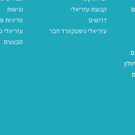
ם
קבוצת עזריאלי
נגישות
דרושים
מדיניות פ
עזריאלי ג
מבצעים
ם
לון
ם