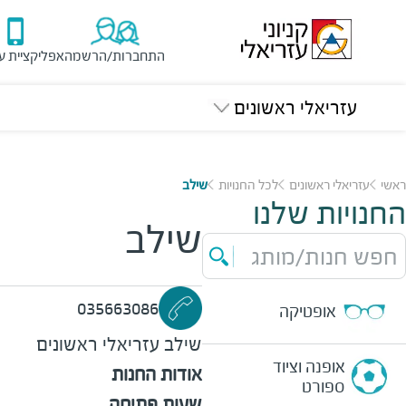
התחברות/הרשמה
אפליקציית ע
עזריאלי ראשונים
ראשי
עזריאלי ראשונים
לכל החנויות
שילב
החנויות שלנו
שילב
חפש חנות/מותג
035663086
אופטיקה
שילב
עזריאלי ראשונים
אופנה וציוד
אודות החנות
ספורט
שעות פתיחה