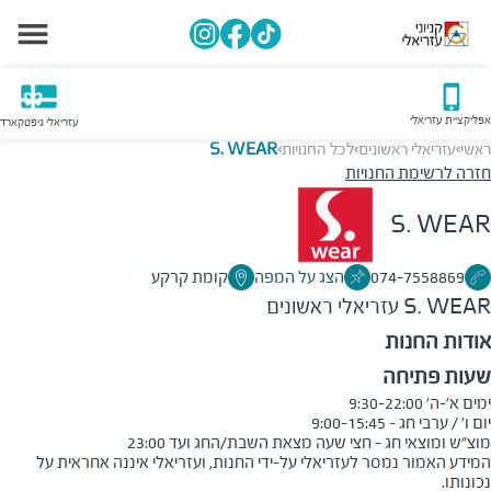
אפליקציית עזריאלי
עזריאלי גיפטקארד
ראשי
עזריאלי ראשונים
לכל החנויות
S. WEAR
>
>
>
חזרה לרשימת החנויות
S. WEAR
074-7558869
הצג על המפה
קומת קרקע
S. WEAR
עזריאלי ראשונים
אודות החנות
שעות פתיחה
מוצ"ש ומוצאי חג - חצי שעה מצאת השבת/החג ועד 23:00
המידע האמור נמסר לעזריאלי על-ידי החנות, ועזריאלי איננה אחראית על