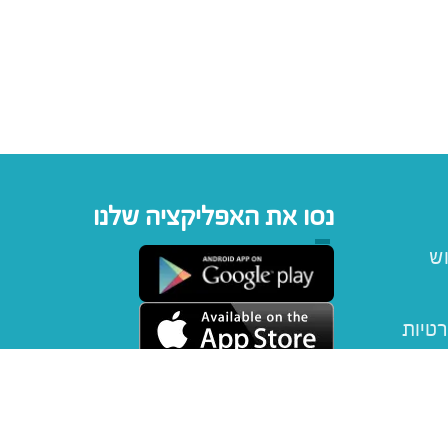
נסו את האפליקציה שלנו
וש
רטיות
יפטקארד