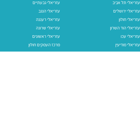
עזריאלי תל אביב
עזריאלי גבעתיים
עזריאלי ירושלים
עזריאלי הנגב
עזריאלי חולון
עזריאלי רעננה
עזריאלי הוד השרון
עזריאלי שרונה
עזריאלי עכו
עזריאלי ראשונים
עזריאלי מודיעין
מרכז העסקים חולון
עזריאלי אאוטלט הרצליה
עזריאלי מול הים
עזריאלי חיפה
עזריאלי טאון
עזריאלי אאוטלט אור יהודה
קישורים נוספים
תנאי שימוש
יצירת קשר
נגישות
קבוצת עזריאלי
מדיניות פרטיות
דרושים
עזריאלי גיפטקארד
עזריאלי גיפטקארד חבר‎
מבצעים
נסו את האפליקציה שלנו