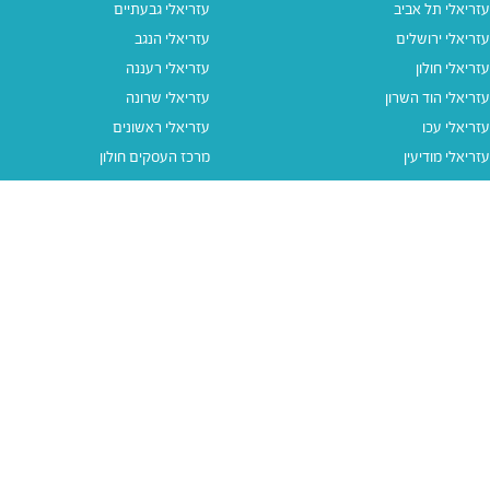
עזריאלי תל אביב
עזריאלי גבעתיים
עזריאלי ירושלים
עזריאלי הנגב
עזריאלי חולון
עזריאלי רעננה
עזריאלי הוד השרון
עזריאלי שרונה
עזריאלי עכו
עזריאלי ראשונים
עזריאלי מודיעין
מרכז העסקים חולון
עזריאלי אאוטלט הרצליה
עזריאלי מול הים
עזריאלי חיפה
עזריאלי טאון
עזריאלי אאוטלט אור יהודה
קישורים נוספים
תנאי שימוש
יצירת קשר
נגישות
קבוצת עזריאלי
מדיניות פרטיות
דרושים
עזריאלי גיפטקארד
עזריאלי גיפטקארד חבר‎
מבצעים
נסו את האפליקציה שלנו