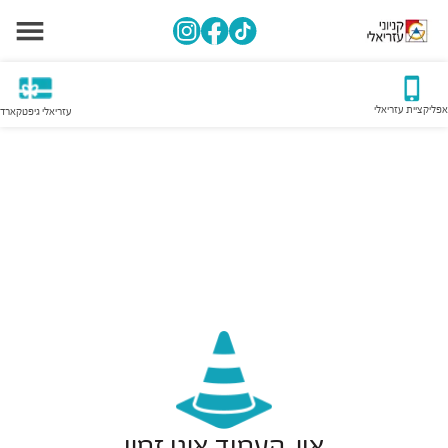
אפליקציית עזריאלי
עזריאלי גיפטקארד
אוי, העמוד אינו זמין