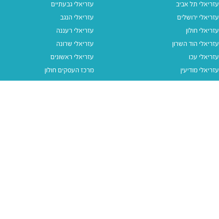
עזריאלי תל אביב
עזריאלי גבעתיים
עזריאלי ירושלים
עזריאלי הנגב
עזריאלי חולון
עזריאלי רעננה
עזריאלי הוד השרון
עזריאלי שרונה
עזריאלי עכו
עזריאלי ראשונים
עזריאלי מודיעין
מרכז העסקים חולון
עזריאלי אאוטלט הרצליה
עזריאלי מול הים
עזריאלי חיפה
עזריאלי טאון
עזריאלי אאוטלט אור יהודה
קישורים נוספים
תנאי שימוש
יצירת קשר
נגישות
קבוצת עזריאלי
מדיניות פרטיות
דרושים
עזריאלי גיפטקארד
עזריאלי גיפטקארד חבר‎
מבצעים
נסו את האפליקציה שלנו