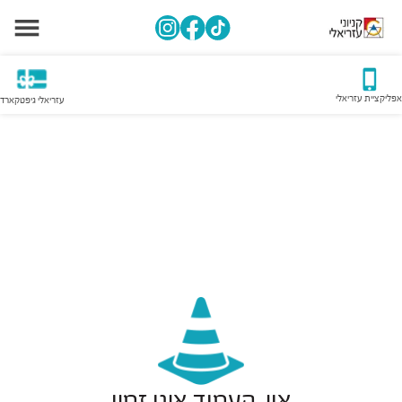
אפליקציית עזריאלי
עזריאלי גיפטקארד
אוי, העמוד אינו זמין