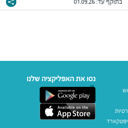
בתוקף עד:
01.09.26
נסו את האפליקציה שלנו
וש
רטיות
יפטקארד