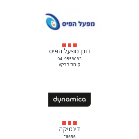
דוכן מפעל הפיס
04-9558083
קומת קרקע
דינמיקה
6656*