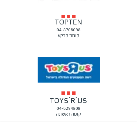
TOPTEN
04-8706098
קומת קרקע
TOYS`R`US
04-6294808
קומה ראשונה