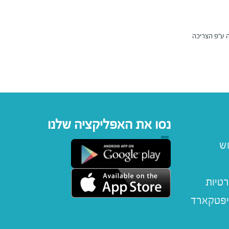
נסו את האפליקציה שלנו
וש
רטיות
יפטקארד