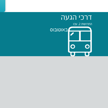
דרכי הגעה
החרושת 2, עכו
באוטובוס