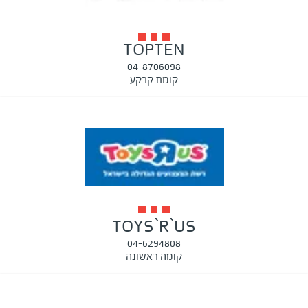
TOPTEN
04-8706098
קומת קרקע
TOYS`R`US
04-6294808
קומה ראשונה