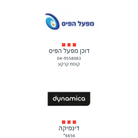
דוכן מפעל הפיס
04-9558083
קומת קרקע
דינמיקה
6656*