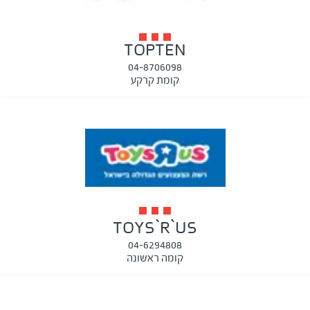
TOPTEN
04-8706098
קומת קרקע
TOYS`R`US
04-6294808
קומה ראשונה