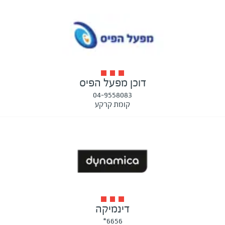
דוכן מפעל הפיס
04-9558083
קומת קרקע
דינמיקה
6656*